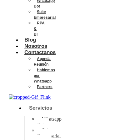
Whatsapp
Bot
Suite
Empresarial
RPA
&
BI
Blog
Nosotros
Contactanos
Agenda
Reunión
Hablemos
por
Whatsapp
Partners
Servicios
Whatsapp
Bot
Suite
Empresarial