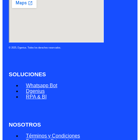
© 2025, Dgenius. Todos los derechos reservados.
SOLUCIONES
Menú
Whatsapp Bot
Dgenius
RPA & BI
NOSOTROS
Menú
Términos y Condiciones