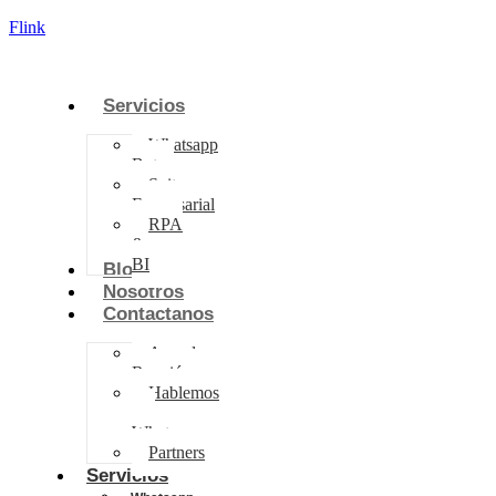
Flink
Servicios
Whatsapp
Bot
Suite
Empresarial
RPA
&
BI
Blog
Nosotros
Contactanos
Agenda
Reunión
Hablemos
por
Whatsapp
Partners
Servicios