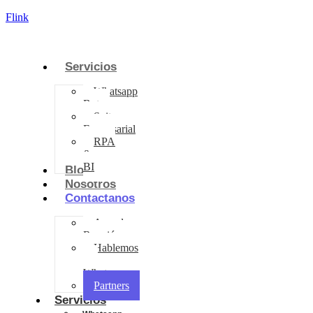
Flink
Servicios
Whatsapp
Bot
Suite
Empresarial
RPA
&
BI
Blog
Nosotros
Contactanos
Agenda
Reunión
Hablemos
por
Whatsapp
Partners
Servicios