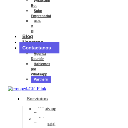
Whatsapp
Bot
Suite
Empresarial
RPA
&
BI
Blog
Nosotros
Contactanos
Agenda
Reunión
Hablemos
por
Whatsapp
Partners
Servicios
Whatsapp
Bot
Suite
Empresarial