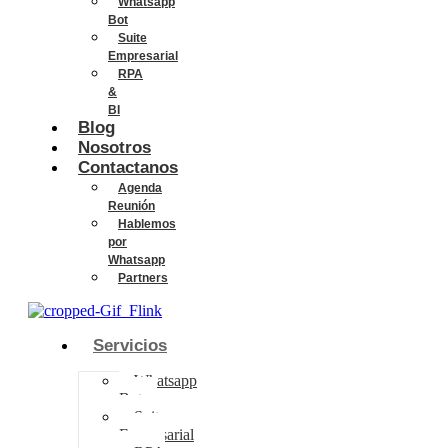
Whatsapp
Bot
Suite
Empresarial
RPA
&
BI
Blog
Nosotros
Contactanos
Agenda
Reunión
Hablemos
por
Whatsapp
Partners
Servicios
Whatsapp
Bot
Suite
Empresarial