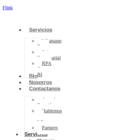
Flink
Servicios
Whatsapp
Bot
Suite
Empresarial
RPA
&
BI
Blog
Nosotros
Contactanos
Agenda
Reunión
Hablemos
por
Whatsapp
Partners
Servicios